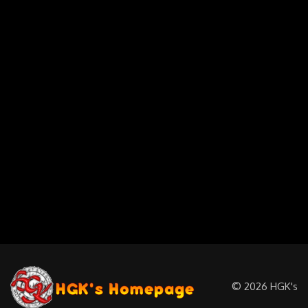
©
2026
HGK's