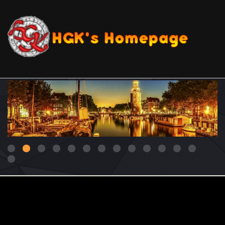
1
2
3
4
5
6
7
8
9
10
11
14