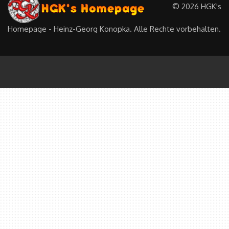
©
2026
HGK's
Homepage - Heinz-Georg Konopka. Alle Rechte vorbehalten.