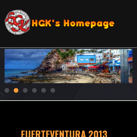
1
2
3
4
5
6
FUERTEVENTURA 2013