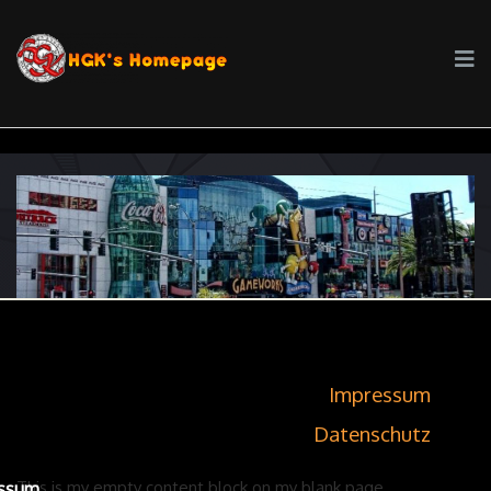
Impressum
Datenschutz
This is my empty content block on my blank page.
ssum